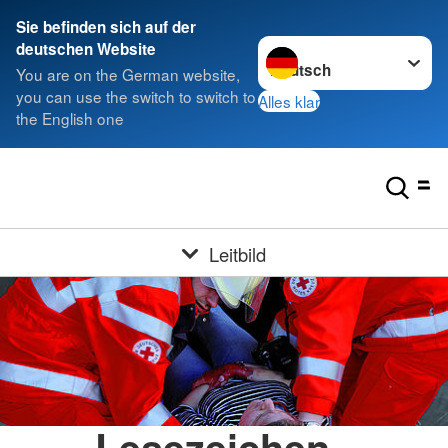
Sie befinden sich auf der
Sprache wechseln zu
deutschen Website
You are on the German website,
you can use the switch to switch to
Alles klar
the English one
Leitbild
Lesezeichen -