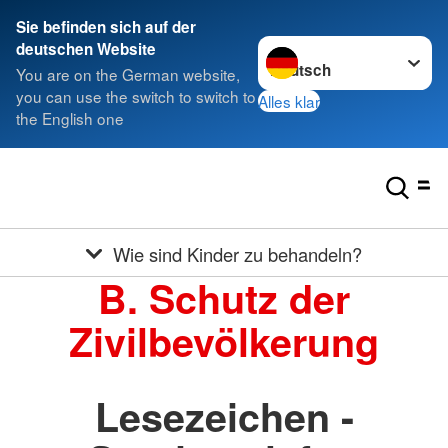
Sie befinden sich auf der
Sprache wechseln zu
deutschen Website
You are on the German website,
you can use the switch to switch to
Alles klar
the English one
Wie sind Kinder zu behandeln?
B. Schutz der
Zivilbevölkerung
Lesezeichen -