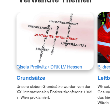
Gisela Prellwitz / DRK LV Hessen
Bildre
Grundsätze
Leitb
Unsere sieben Grundsätze wurden von der
Wir set
XX. Internationalen Rotkreuzkonferenz 1965
Gesund
in Wien proklamiert.
das fr
Würde 