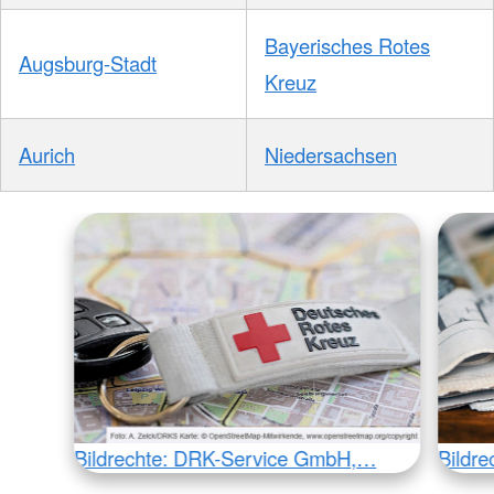
Bayerisches Rotes
Augsburg-Stadt
Kreuz
Aurich
Niedersachsen
Bildrechte: DRK-Service GmbH,…
Bildr