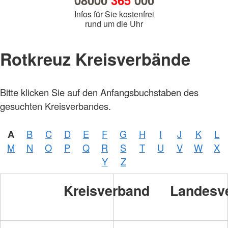
08000
365
000
Infos für Sie kostenfrei
rund um die Uhr
Rotkreuz Kreisverbände
Bitte klicken Sie auf den Anfangsbuchstaben des
gesuchten Kreisverbandes.
A
B
C
D
E
F
G
H
I
J
K
L
M
N
O
P
Q
R
S
T
U
V
W
X
Y
Z
Kreisverband
Landesv