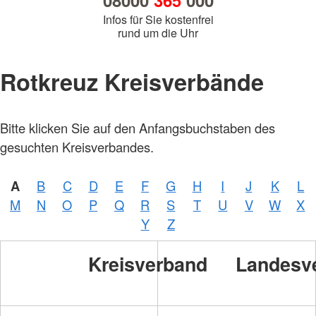
08000
365
000
Infos für Sie kostenfrei
rund um die Uhr
Rotkreuz Kreisverbände
Bitte klicken Sie auf den Anfangsbuchstaben des
gesuchten Kreisverbandes.
A
B
C
D
E
F
G
H
I
J
K
L
M
N
O
P
Q
R
S
T
U
V
W
X
Y
Z
Kreisverband
Landesv