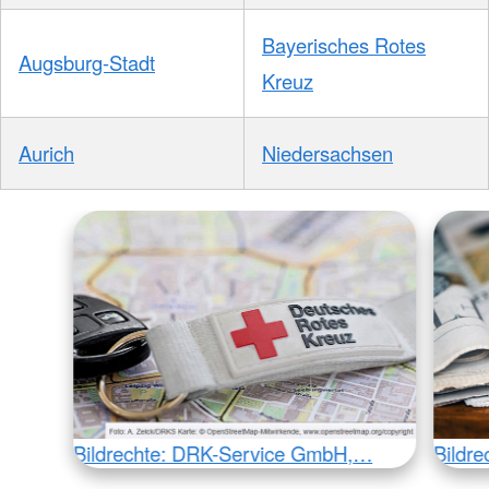
Bayerisches Rotes
Augsburg-Stadt
Kreuz
Aurich
Niedersachsen
Bildrechte: DRK-Service GmbH,…
Bildr