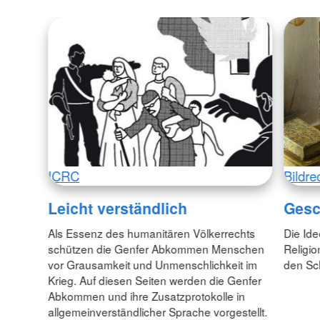
ICRC
Bildre
Leicht verständlich
Gesc
Als Essenz des humanitären Völkerrechts
Die Id
schützen die Genfer Abkommen Menschen
Religio
vor Grausamkeit und Unmenschlichkeit im
den Sc
Krieg. Auf diesen Seiten werden die Genfer
Abkommen und ihre Zusatzprotokolle in
allgemeinverständlicher Sprache vorgestellt.