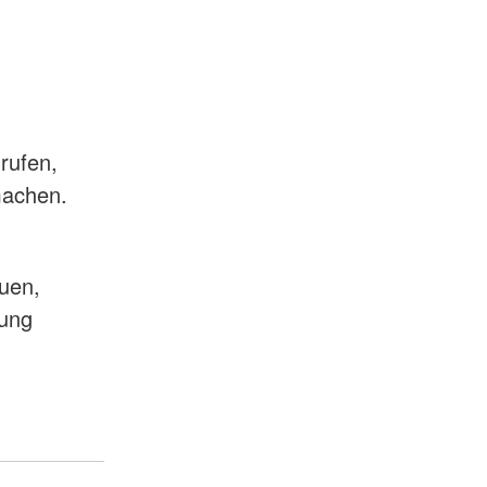
rufen,
 machen.
euen,
mung