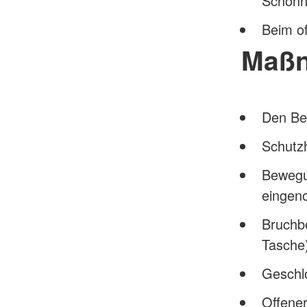
Schonh
Beim o
Maß
Den Bet
Schutz
Bewegu
eingen
Bruchbe
Tasche)
Geschl
Offener