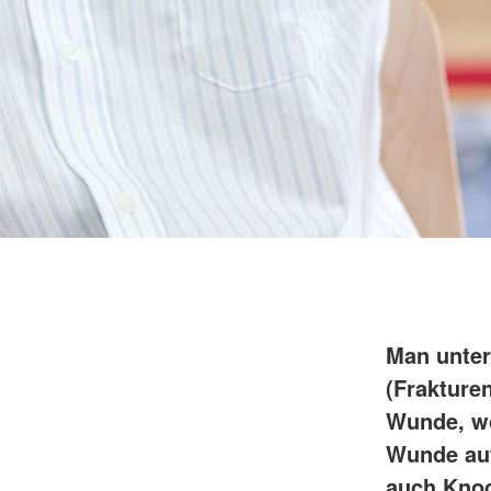
Man unter
(Frakture
Wunde, wo
Wunde auft
auch Knoc