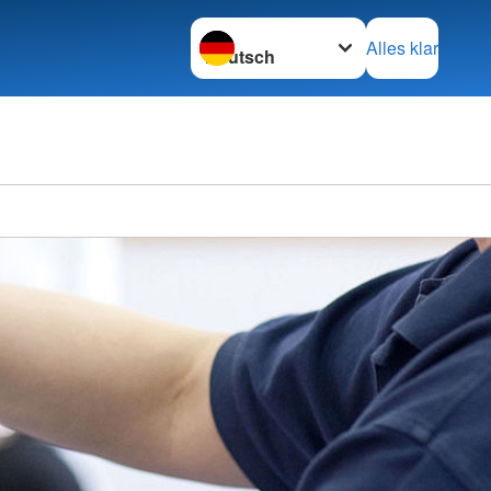
Sprache wechseln zu
Alles klar
Deutsc
Ortsve
im KV 