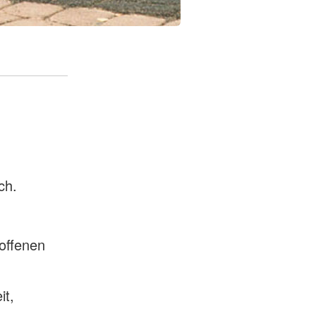
ch.
offenen
it,