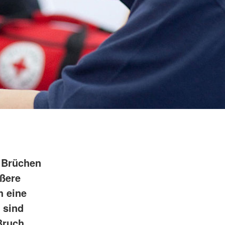
 Brüchen
ußere
h eine
 sind
Bruch