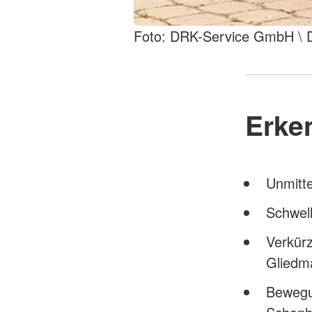
Foto: DRK-Service GmbH \
Erke
Unmitte
Schwell
Verkür
Gliedm
Bewegu