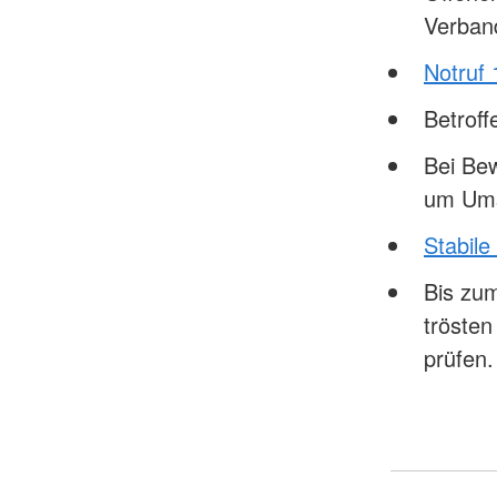
Verban
Notruf 
Betrof
Bei Bew
um Ums
Stabile
Bis zum
tröste
prüfen.