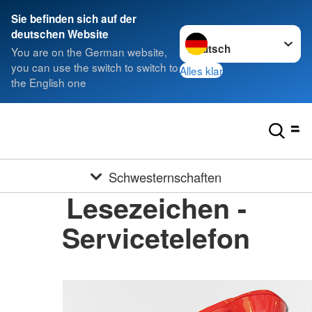
Sie befinden sich auf der
Sprache wechseln zu
deutschen Website
You are on the German website,
you can use the switch to switch to
Alles klar
the English one
Schwesternschaften
Lesezeichen -
Servicetelefon