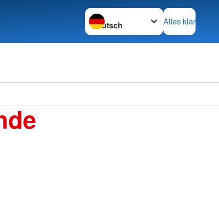
Sprache wechseln zu
Alles klar
Deutsc
nde
Ortsve
im KV 