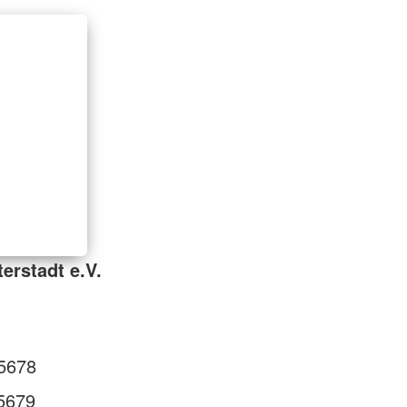
erstadt e.V.
5678
5679