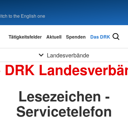
tch to the English one
Tätigkeitsfelder
Aktuell
Spenden
Das DRK
Landesverbände
e DRK Landesverbä
Lesezeichen -
Servicetelefon