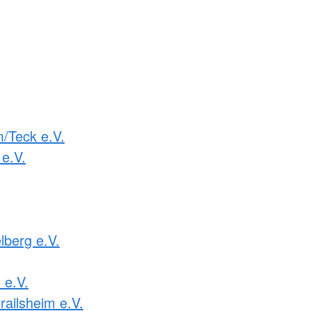
m/Teck e.V.
e.V.
lberg e.V.
e.V.
railsheim e.V.