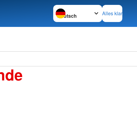
Sprache wechseln zu
Alles klar
Deutsc
nde
Ortsve
im KV 