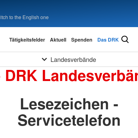
tch to the English one
Tätigkeitsfelder
Aktuell
Spenden
Das DRK
Landesverbände
e DRK Landesverbä
Lesezeichen -
Servicetelefon