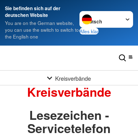
Sie befinden sich auf der
Sprache wechseln zu
deutschen Website
You are on the German website,
you can use the switch to switch to
Alles klar
the English one
Kreisverbände
Kreisverbände
Lesezeichen -
Servicetelefon