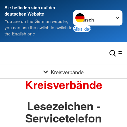
Sie befinden sich auf der
Sprache wechseln zu
deutschen Website
You are on the German website,
you can use the switch to switch to
Alles klar
the English one
Kreisverbände
Kreisverbände
Lesezeichen -
Servicetelefon