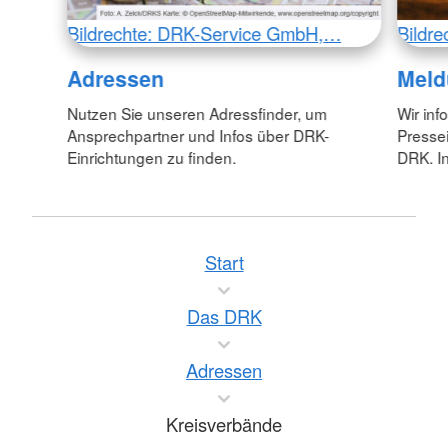
Bildrechte: DRK-Service GmbH,…
Bildr
Adressen
Meld
Nutzen Sie unseren Adressfinder, um
Wir inf
Ansprechpartner und Infos über DRK-
Pressei
Einrichtungen zu finden.
DRK. In
Start
Das DRK
Adressen
Kreisverbände