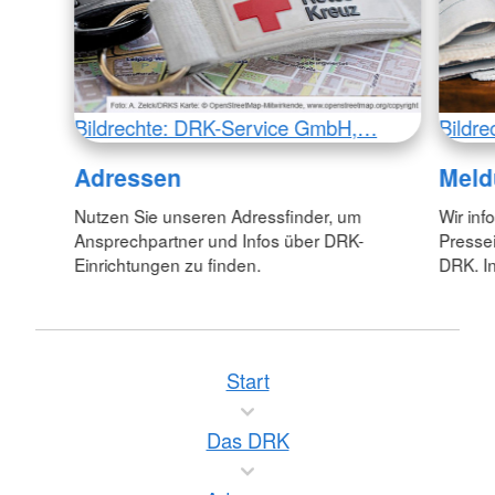
Bildrechte: DRK-Service GmbH,…
Bildr
Adressen
Meld
Nutzen Sie unseren Adressfinder, um
Wir inf
Ansprechpartner und Infos über DRK-
Pressei
Einrichtungen zu finden.
DRK. In
Start
Das DRK