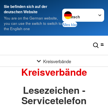
Sie befinden sich auf der
Sprache wechseln zu
deutschen Website
You are on the German website,
you can use the switch to switch to
Alles klar
the English one
Kreisverbände
Kreisverbände
Lesezeichen -
Servicetelefon