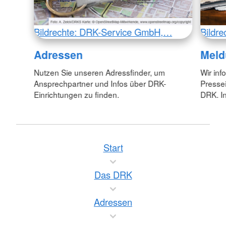
Bildrechte: DRK-Service GmbH,…
Bildr
Adressen
Meld
Nutzen Sie unseren Adressfinder, um
Wir inf
Ansprechpartner und Infos über DRK-
Pressei
Einrichtungen zu finden.
DRK. In
Start
Das DRK
Adressen