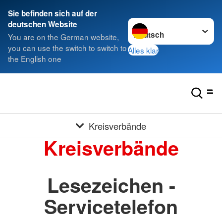
Sie befinden sich auf der
Sprache wechseln zu
deutschen Website
You are on the German website,
you can use the switch to switch to
Alles klar
the English one
Kreisverbände
Kreisverbände
Lesezeichen -
Servicetelefon