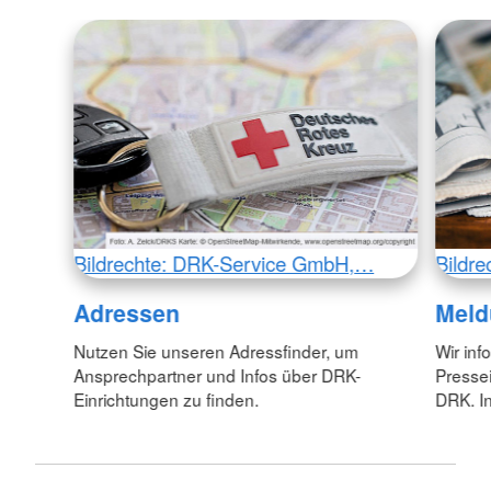
Bildrechte: DRK-Service GmbH,…
Bildr
Adressen
Meld
Nutzen Sie unseren Adressfinder, um
Wir inf
Ansprechpartner und Infos über DRK-
Pressei
Einrichtungen zu finden.
DRK. In