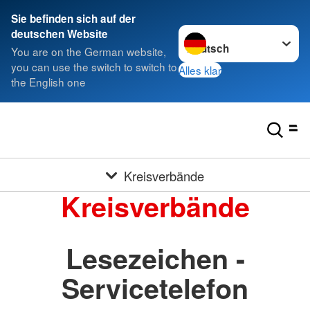
Sie befinden sich auf der
Sprache wechseln zu
deutschen Website
You are on the German website,
you can use the switch to switch to
Alles klar
the English one
Kreisverbände
Kreisverbände
Lesezeichen -
Servicetelefon