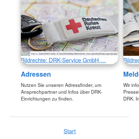
Bildrechte: DRK-Service GmbH,…
Bildr
Adressen
Meld
Nutzen Sie unseren Adressfinder, um
Wir inf
Ansprechpartner und Infos über DRK-
Pressei
Einrichtungen zu finden.
DRK. In
Start