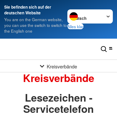
Sie befinden sich auf der
Sprache wechseln zu
deutschen Website
You are on the German website,
you can use the switch to switch to
Alles klar
the English one
Kreisverbände
Kreisverbände
Lesezeichen -
Servicetelefon