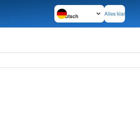
Sprache wechseln zu
Alles klar
Deutsc
Ortsve
im KV 