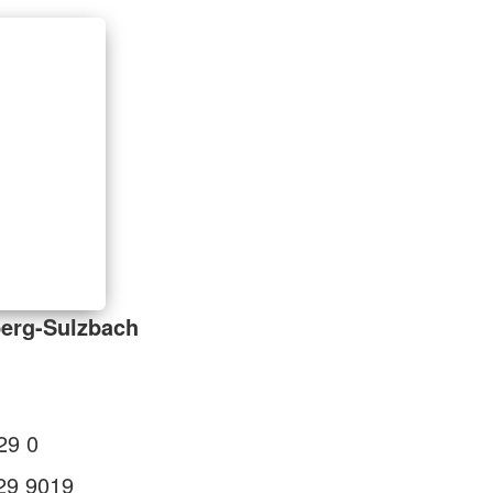
erg-Sulzbach
29 0
29 9019