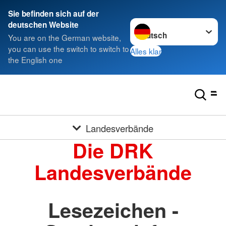
Sie befinden sich auf der
Sprache wechseln zu
deutschen Website
You are on the German website,
you can use the switch to switch to
Alles klar
the English one
Landesverbände
Die DRK
Landesverbände
Lesezeichen -