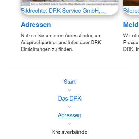
Bildrechte: DRK-Service GmbH,…
Bildr
Adressen
Meld
Nutzen Sie unseren Adressfinder, um
Wir inf
Ansprechpartner und Infos über DRK-
Pressei
Einrichtungen zu finden.
DRK. In
Start
Das DRK
Adressen
Kreisverbände