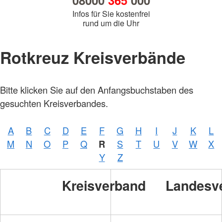
08000
365
000
Infos für Sie kostenfrei
rund um die Uhr
Rotkreuz Kreisverbände
Bitte klicken Sie auf den Anfangsbuchstaben des
gesuchten Kreisverbandes.
A
B
C
D
E
F
G
H
I
J
K
L
M
N
O
P
Q
R
S
T
U
V
W
X
Y
Z
Kreisverband
Landesv