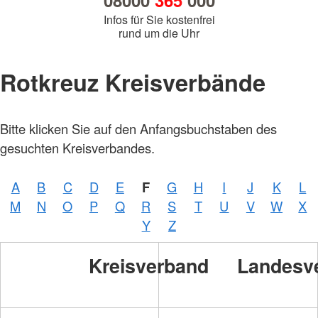
08000
365
000
Infos für Sie kostenfrei
rund um die Uhr
Rotkreuz Kreisverbände
Bitte klicken Sie auf den Anfangsbuchstaben des
gesuchten Kreisverbandes.
A
B
C
D
E
F
G
H
I
J
K
L
M
N
O
P
Q
R
S
T
U
V
W
X
Y
Z
Kreisverband
Landesv