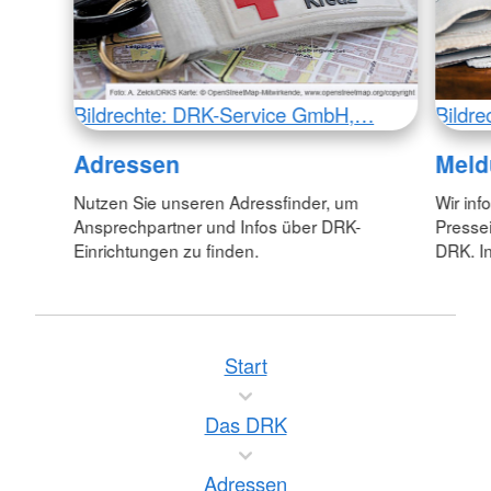
Bildrechte: DRK-Service GmbH,…
Bildr
Adressen
Meld
Nutzen Sie unseren Adressfinder, um
Wir inf
Ansprechpartner und Infos über DRK-
Pressei
Einrichtungen zu finden.
DRK. In
Start
Das DRK
Adressen