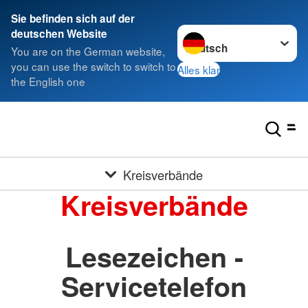
Sie befinden sich auf der
Sprache wechseln zu
deutschen Website
You are on the German website,
you can use the switch to switch to
Alles klar
the English one
Kreisverbände
Kreisverbände
Lesezeichen -
Servicetelefon