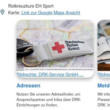
Rotkreuzkurs EH Sport
Karte:
Link zur Google Maps Ansicht
Bildrechte: DRK-Service GmbH,…
Bildr
Adressen
Meld
Nutzen Sie unseren Adressfinder, um
Wir inf
Ansprechpartner und Infos über DRK-
Pressei
Einrichtungen zu finden.
DRK. In