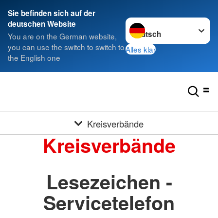
Sie befinden sich auf der
Sprache wechseln zu
deutschen Website
You are on the German website,
you can use the switch to switch to
Alles klar
the English one
Kreisverbände
Kreisverbände
Lesezeichen -
Servicetelefon