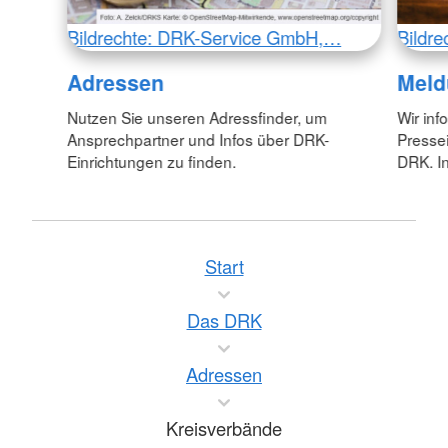
Bildrechte: DRK-Service GmbH,…
Bildr
Adressen
Meld
Nutzen Sie unseren Adressfinder, um
Wir inf
Ansprechpartner und Infos über DRK-
Pressei
Einrichtungen zu finden.
DRK. In
Start
Das DRK
Adressen
Kreisverbände