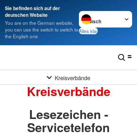
Sie befinden sich auf der
Sprache wechseln zu
deutschen Website
You are on the German website,
you can use the switch to switch to
Alles klar
the English one
Kreisverbände
Kreisverbände
Lesezeichen -
Servicetelefon