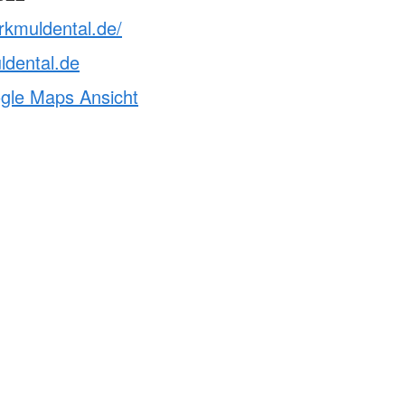
rkmuldental.de/
ldental.de
ogle Maps Ansicht