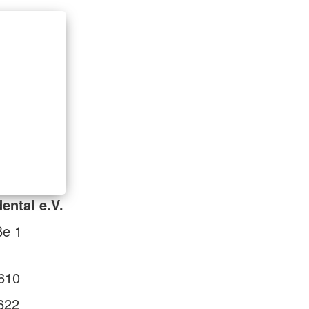
ental e.V.
ße 1
610
622