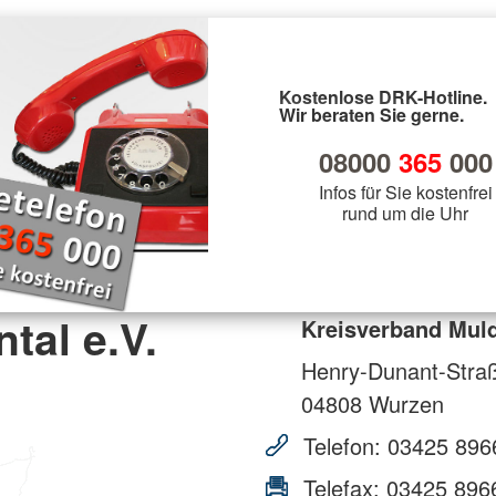
Kostenlose DRK-Hotline.
Wir beraten Sie gerne.
08000
365
000
Infos für Sie kostenfrei
rund um die Uhr
tal e.V.
Kreisverband Muld
Henry-Dunant-Stra
04808
Wurzen
Telefon:
03425 896
Telefax:
03425 896