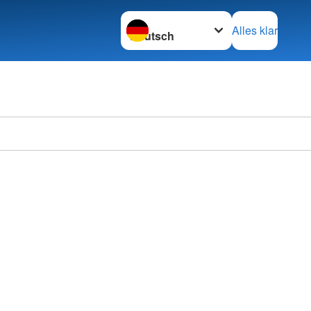
Sprache wechseln zu
Alles klar
Deutsc
Ortsve
im KV 