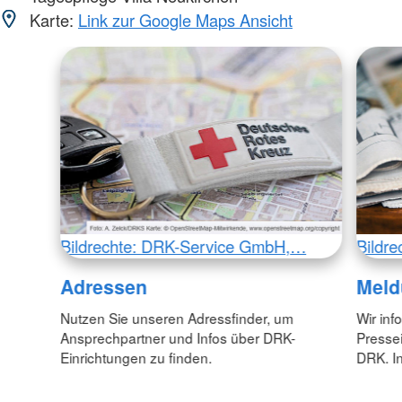
Karte:
Link zur Google Maps Ansicht
Bildrechte: DRK-Service GmbH,…
Bildr
Adressen
Meld
Nutzen Sie unseren Adressfinder, um
Wir inf
Ansprechpartner und Infos über DRK-
Pressei
Einrichtungen zu finden.
DRK. In