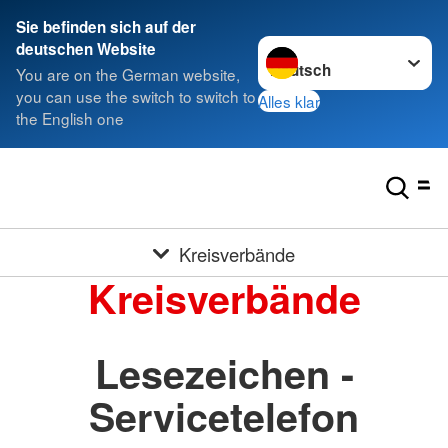
Sie befinden sich auf der
Sprache wechseln zu
deutschen Website
You are on the German website,
you can use the switch to switch to
Alles klar
the English one
Kreisverbände
Kreisverbände
Lesezeichen -
Servicetelefon