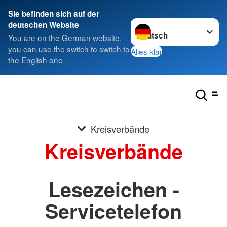
Sie befinden sich auf der
Sprache wechseln zu
deutschen Website
You are on the German website,
you can use the switch to switch to
Alles klar
the English one
Kreisverbände
Kreisverbände
Lesezeichen -
Servicetelefon