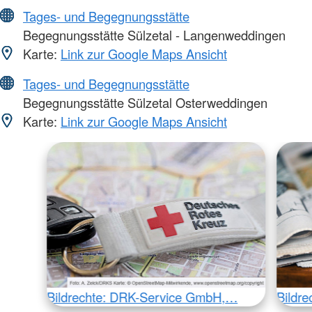
Tages- und Begegnungsstätte
Begegnungsstätte Sülzetal - Langenweddingen
Karte:
Link zur Google Maps Ansicht
Tages- und Begegnungsstätte
Begegnungsstätte Sülzetal Osterweddingen
Karte:
Link zur Google Maps Ansicht
Bildrechte: DRK-Service GmbH,…
Bildr