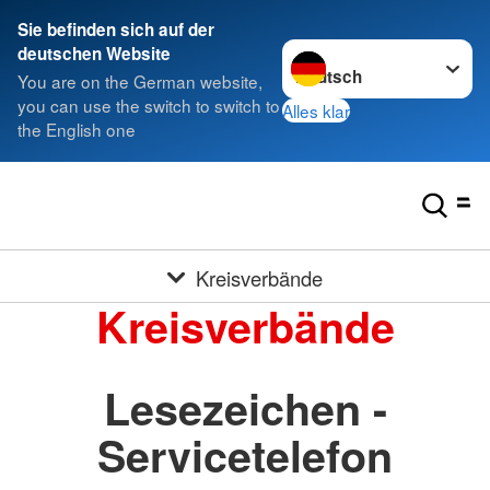
Sie befinden sich auf der
Sprache wechseln zu
deutschen Website
You are on the German website,
you can use the switch to switch to
Alles klar
the English one
Kreisverbände
Kreisverbände
Lesezeichen -
Servicetelefon