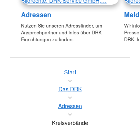
Bildrechte: DRK-Service GmbH,…
Bildr
Adressen
Meld
Nutzen Sie unseren Adressfinder, um
Wir inf
Ansprechpartner und Infos über DRK-
Pressei
Einrichtungen zu finden.
DRK. In
Start
Das DRK
Adressen
Kreisverbände