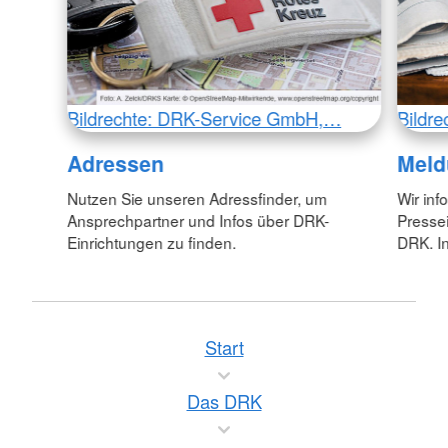
Bildrechte: DRK-Service GmbH,…
Bildr
Adressen
Meld
Nutzen Sie unseren Adressfinder, um
Wir inf
Ansprechpartner und Infos über DRK-
Pressei
Einrichtungen zu finden.
DRK. In
Start
Das DRK