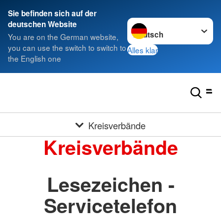
Sie befinden sich auf der
Sprache wechseln zu
deutschen Website
You are on the German website,
you can use the switch to switch to
Alles klar
the English one
Kreisverbände
Kreisverbände
Lesezeichen -
Servicetelefon