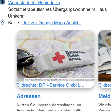
Wohnstätte für Behinderte
Sozialtherapeutisches Übergangswohnheim Haus
Umkehr
Karte:
Link zur Google Maps Ansicht
Bildrechte: DRK-Service GmbH,…
Bildr
Adressen
Meld
Nutzen Sie unseren Adressfinder, um
Wir inf
Ansprechpartner und Infos über DRK-
Pressei