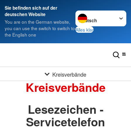
Sie befinden sich auf der
Sprache wechseln zu
deutschen Website
You are on the German website,
you can use the switch to switch to
Alles klar
the English one
Kreisverbände
Kreisverbände
Lesezeichen -
Servicetelefon