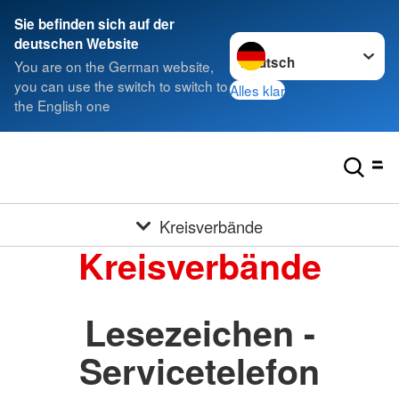
Sie befinden sich auf der
Sprache wechseln zu
deutschen Website
You are on the German website,
you can use the switch to switch to
Alles klar
the English one
Kreisverbände
Kreisverbände
Lesezeichen -
Servicetelefon