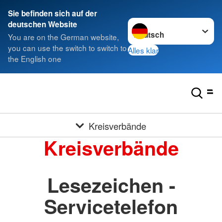
Sie befinden sich auf der
Sprache wechseln zu
deutschen Website
You are on the German website,
you can use the switch to switch to
Alles klar
the English one
Kreisverbände
Kreisverbände
Lesezeichen -
Servicetelefon