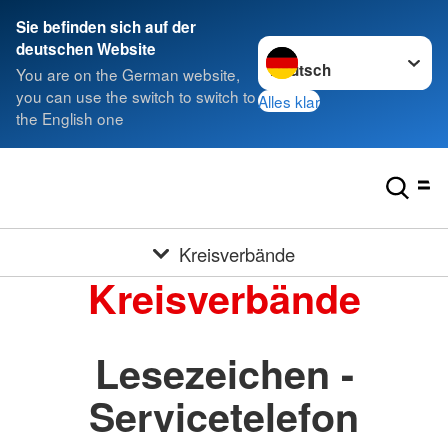
Sie befinden sich auf der
Sprache wechseln zu
deutschen Website
You are on the German website,
you can use the switch to switch to
Alles klar
the English one
Kreisverbände
Kreisverbände
Lesezeichen -
Servicetelefon