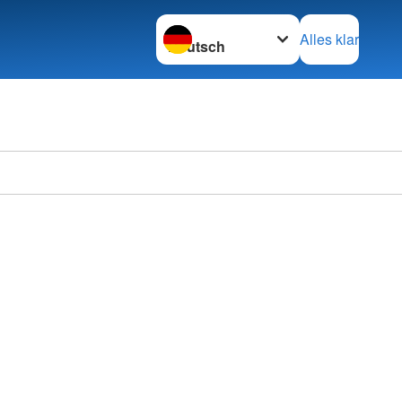
Sprache wechseln zu
Alles klar
Deutsc
Ortsve
im KV 