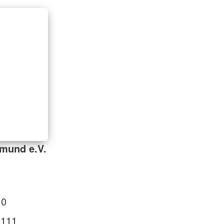
mund e.V.
 0
 111