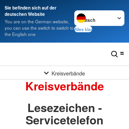
Sie befinden sich auf der
Sprache wechseln zu
deutschen Website
You are on the German website,
you can use the switch to switch to
Alles klar
the English one
Kreisverbände
Kreisverbände
Lesezeichen -
Servicetelefon