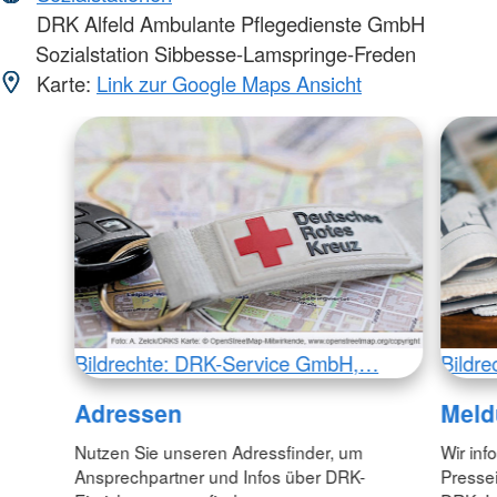
DRK Alfeld Ambulante Pflegedienste GmbH
Sozialstation Sibbesse-Lamspringe-Freden
Karte:
Link zur Google Maps Ansicht
Bildrechte: DRK-Service GmbH,…
Bildr
Adressen
Meld
Nutzen Sie unseren Adressfinder, um
Wir inf
Ansprechpartner und Infos über DRK-
Pressei