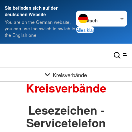
Sie befinden sich auf der
Sprache wechseln zu
deutschen Website
You are on the German website,
you can use the switch to switch to
Alles klar
the English one
Kreisverbände
Kreisverbände
Lesezeichen -
Servicetelefon