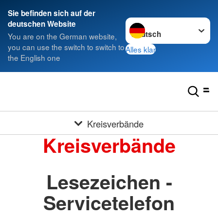
Sie befinden sich auf der
Sprache wechseln zu
deutschen Website
You are on the German website,
you can use the switch to switch to
Alles klar
the English one
Kreisverbände
Kreisverbände
Lesezeichen -
Servicetelefon