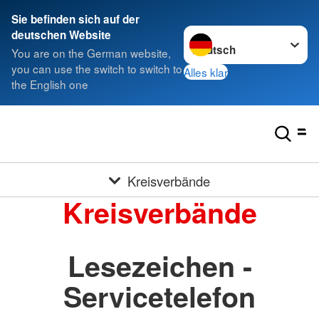
Sie befinden sich auf der
Sprache wechseln zu
deutschen Website
You are on the German website,
you can use the switch to switch to
Alles klar
the English one
Kreisverbände
Kreisverbände
Lesezeichen -
Servicetelefon