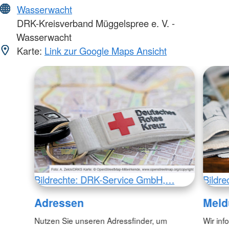
Wasserwacht
DRK-Kreisverband Müggelspree e. V. -
Wasserwacht
Karte:
Link zur Google Maps Ansicht
Bildrechte: DRK-Service GmbH,…
Bildr
Adressen
Meld
Nutzen Sie unseren Adressfinder, um
Wir inf