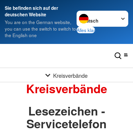
Sie befinden sich auf der
Sprache wechseln zu
deutschen Website
You are on the German website,
you can use the switch to switch to
Alles klar
the English one
Kreisverbände
Kreisverbände
Lesezeichen -
Servicetelefon