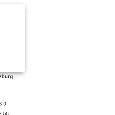
zburg
8 0
8 55