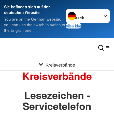
Sie befinden sich auf der
Sprache wechseln zu
deutschen Website
You are on the German website,
you can use the switch to switch to
Alles klar
the English one
Kreisverbände
Kreisverbände
Lesezeichen -
Servicetelefon