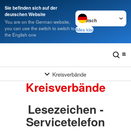
Sie befinden sich auf der
Sprache wechseln zu
deutschen Website
You are on the German website,
you can use the switch to switch to
Alles klar
the English one
Kreisverbände
Kreisverbände
Lesezeichen -
Servicetelefon