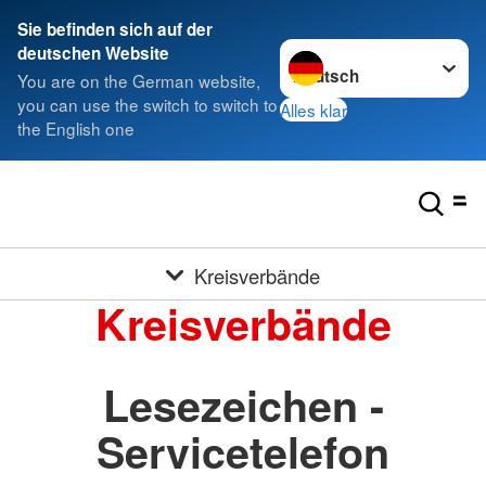
Sie befinden sich auf der
Sprache wechseln zu
deutschen Website
You are on the German website,
you can use the switch to switch to
Alles klar
the English one
Kreisverbände
Kreisverbände
Lesezeichen -
Servicetelefon