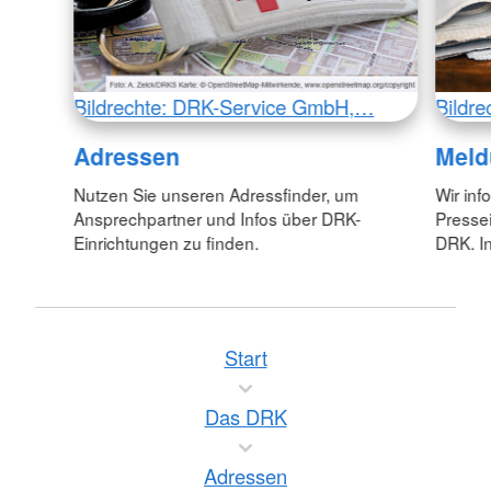
Bildrechte: DRK-Service GmbH,…
Bildr
Adressen
Meld
Nutzen Sie unseren Adressfinder, um
Wir inf
Ansprechpartner und Infos über DRK-
Pressei
Einrichtungen zu finden.
DRK. In
Start
Das DRK
Adressen