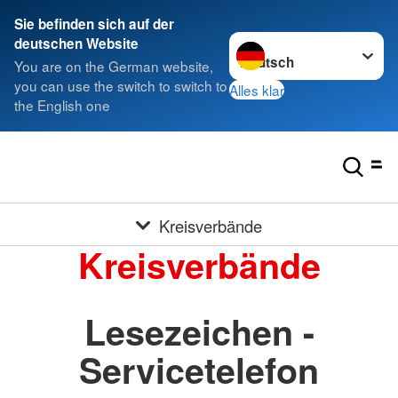
Sie befinden sich auf der
Sprache wechseln zu
deutschen Website
You are on the German website,
you can use the switch to switch to
Alles klar
the English one
Kreisverbände
Kreisverbände
Lesezeichen -
Servicetelefon