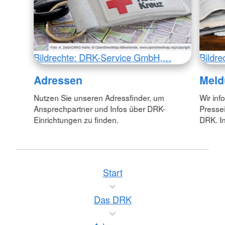
Bildrechte: DRK-Service GmbH,…
Bildr
Adressen
Meld
Nutzen Sie unseren Adressfinder, um
Wir inf
Ansprechpartner und Infos über DRK-
Pressei
Einrichtungen zu finden.
DRK. In
Start
Das DRK